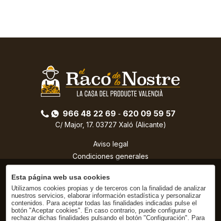
966 48 22 69
620 09 59 57
-
C/ Major, 17. 03727 Xaló (Alicante)
Aviso legal
Condiciones generales
Política de privacidad
Esta página web usa cookies
Condiciones de compra
Utilizamos cookies propias y de terceros con la finalidad de analizar
Política de cookies
nuestros servicios, elaborar información estadística y personalizar
contenidos. Para aceptar todas las finalidades indicadas pulse el
botón "Aceptar cookies". En caso contrario, puede configurar o
rechazar dichas finalidades pulsando el botón "Configuración". Para