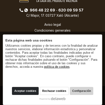
966 48 22 69
620 09 59 57
-
C/ Major, 17. 03727 Xaló (Alicante)
Aviso legal
Condiciones generales
Política de privacidad
Esta página web usa cookies
Condiciones de compra
Utilizamos cookies propias y de terceros con la finalidad de analizar
Política de cookies
nuestros servicios, elaborar información estadística y personalizar
contenidos. Para aceptar todas las finalidades indicadas pulse el
botón "Aceptar cookies". En caso contrario, puede configurar o
rechazar dichas finalidades pulsando el botón "Configuración". Para
obtener más información sobre el uso de las cookies y sus
derechos, acceda a nuestra
política de cookies
.
Aceptar cookies
Rechazar cookies
Configuración