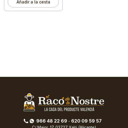
Añadir a la cesta
966 48 22 69
620 09 59 57
-
C/ Major, 17. 03727 Xaló (Alicante)