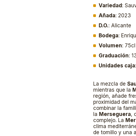
Variedad
: Sau
Añada
: 2023
D.O.
: Alicante
Bodega
: Enri
Volumen
: 75cl
Graduación
: 
Unidades caja
La mezcla de
Sau
mientras que la
M
región, añade fre
proximidad del m
combinar la famil
la
Merseguera
, 
complejo. La
Mer
clima mediterráne
de tomillo y una 