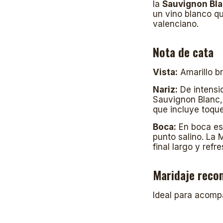
la
Sauvignon Bl
un vino blanco qu
valenciano.
Nota de cata
Vista:
Amarillo br
Nariz:
De intensid
Sauvignon Blanc,
que incluye toque
Boca:
En boca es 
punto salino. La 
final largo y refr
Maridaje rec
Ideal para acom