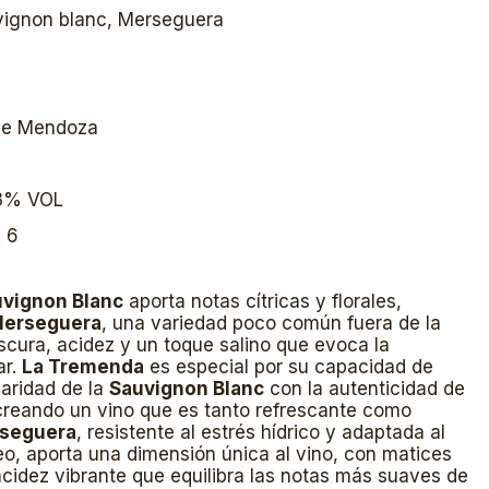
vignon blanc, Merseguera
que Mendoza
13% VOL
: 6
vignon Blanc
aporta notas cítricas y florales,
erseguera
, una variedad poco común fuera de la
scura, acidez y un toque salino que evoca la
ar.
La Tremenda
es especial por su capacidad de
iaridad de la
Sauvignon Blanc
con la autenticidad de
creando un vino que es tanto refrescante como
seguera
, resistente al estrés hídrico y adaptada al
o, aporta una dimensión única al vino, con matices
acidez vibrante que equilibra las notas más suaves de