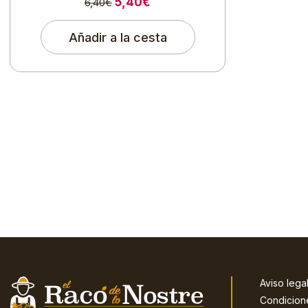
5,40€
6,40€
Añadir a la cesta
Aviso lega
Condicion