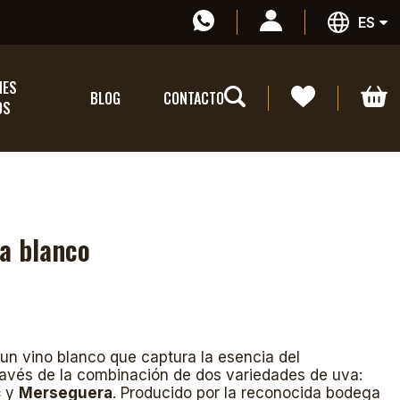
ES
NES
BLOG
CONTACTO
OS
a blanco
un vino blanco que captura la esencia del
ravés de la combinación de dos variedades de uva:
c
y
Merseguera
. Producido por la reconocida bodega