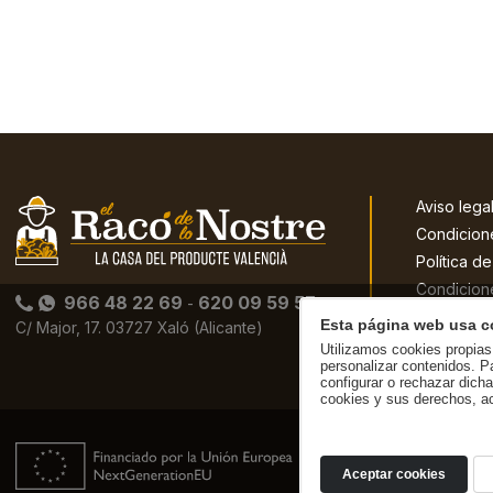
Aviso lega
Condicion
Política d
Condicion
966 48 22 69
620 09 59 57
-
Política d
Esta página web usa c
C/ Major, 17. 03727 Xaló (Alicante)
Utilizamos cookies propias 
personalizar contenidos. P
configurar o rechazar dich
cookies y sus derechos, a
Aceptar cookies