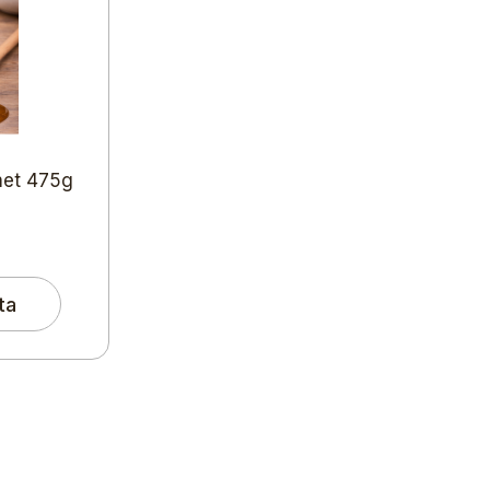
met 475g
ta