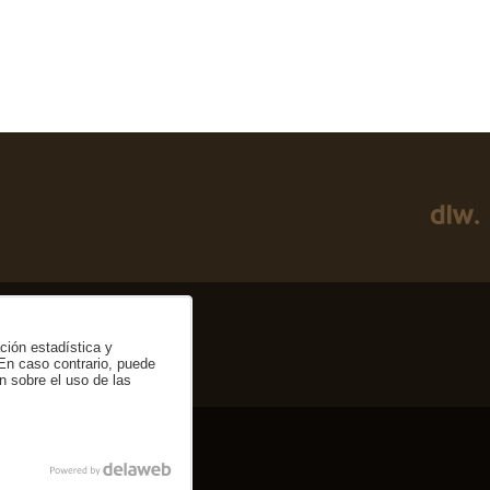
ación estadística y
 En caso contrario, puede
n sobre el uso de las