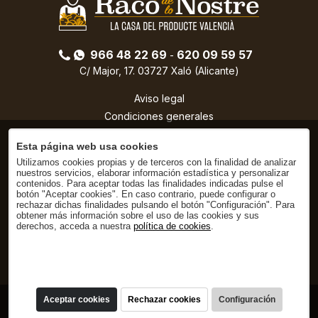
966 48 22 69
620 09 59 57
-
C/ Major, 17. 03727 Xaló (Alicante)
Aviso legal
Condiciones generales
Política de privacidad
Esta página web usa cookies
Condiciones de compra
Utilizamos cookies propias y de terceros con la finalidad de analizar
Política de cookies
nuestros servicios, elaborar información estadística y personalizar
contenidos. Para aceptar todas las finalidades indicadas pulse el
botón "Aceptar cookies". En caso contrario, puede configurar o
rechazar dichas finalidades pulsando el botón "Configuración". Para
obtener más información sobre el uso de las cookies y sus
derechos, acceda a nuestra
política de cookies
.
Aceptar cookies
Rechazar cookies
Configuración