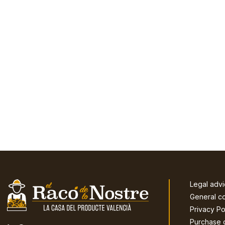
Legal adv
General co
Privacy Po
Purchase 