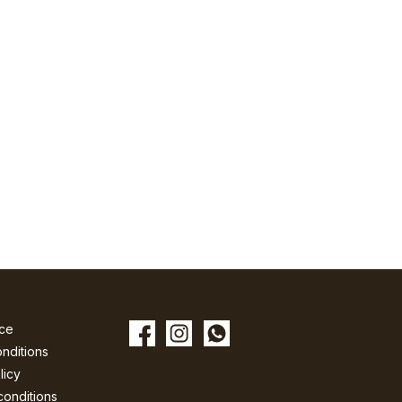
ice
nditions
licy
conditions